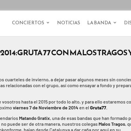
CONCIERTOS
NOTICIAS
LA BANDA
DI
2014: GRUTA 77 CON MALOS TRAGOS 
s cuarteles de invierno, a dejar pasar algunos meses sin concie
as relacionadas con el grupo, así como ensayar a fondo y prepara
osotros hasta el 2015 por todo lo alto, y para ello estaremos c
proximo
viernes 7 de Noviembre de 2014
en el
Gruta77
.
gendarios
Matando Gratix
, una de esas bandas que han formado 
o no puede ser de otra manera, nuestros colegas
Malos Tragos
, q
 Inkonforme, bajan desde Catalunya a dar caña por aqui en su