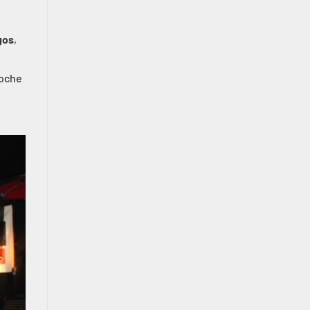
gos
,
noche