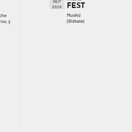
SEP
FEST
2026
Muskiz
oche
(Bizkaia)
ros, y