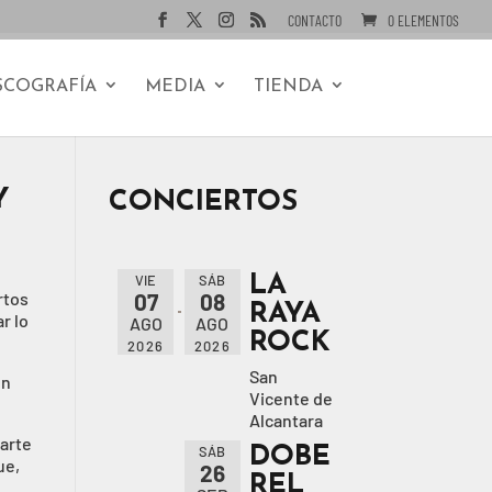
CONTACTO
0 ELEMENTOS
SCOGRAFÍA
MEDIA
TIENDA
Y
CONCIERTOS
LA
VIE
SÁB
rtos
07
08
RAYA
r lo
AGO
AGO
ROCK
2026
2026
San
on
Vicente de
Alcantara
parte
DOBE
SÁB
ue,
26
REL