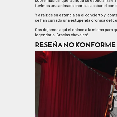
sobre música, que, aunque se especializa en 
tuvimos una animada charla al acabar el conc
Y a raíz de su estancia en el concierto y, con
se han currado una
estupenda crónica del c
Oos dejamos aquí el enlace a la misma para qu
legendaria. Gracias chavales!
RESEÑA NO KONFORME 