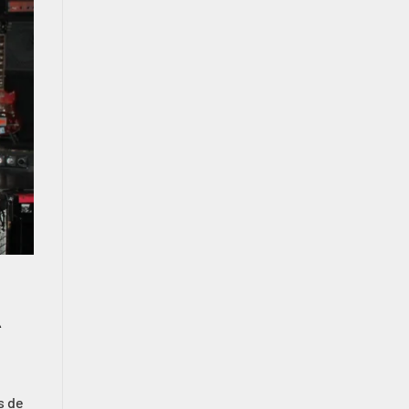
A
s de