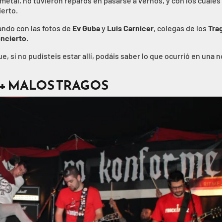
metal, no tuvieron reparos en pasarse a vernos, y con los cuales
ierto.
tando con las fotos de
Ev Guba
y
Luis Carnicer
, colegas de los
Tra
oncierto
.
e, sí no pudísteis estar allí, podáis saber lo que ocurrió en una 
+ MALOS TRAGOS