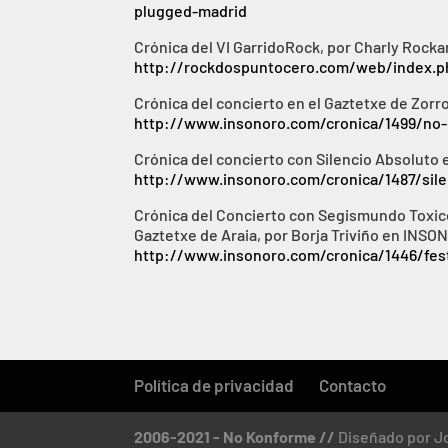
plugged-madrid
Crónica del VI GarridoRock, por Charly Roc
http://rockdospuntocero.com/web/index.ph
Crónica del concierto en el Gaztetxe de Zorr
http://www.insonoro.com/cronica/1499/no-
Crónica del concierto con Silencio Absoluto 
http://www.insonoro.com/cronica/1487/sil
Crónica del Concierto con Segismundo Toxicó
Gaztetxe de Araia, por Borja Triviño en INSO
http://www.insonoro.com/cronica/1446/festi
Política de privacidad
Contacto
2006-2021 - No Konforme //
Diseñado por J