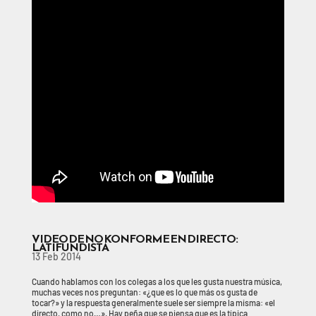
VIDEO DE NO KONFORME EN DIRECTO:
LATIFUNDISTA
13 Feb 2014
Cuando hablamos con los colegas a los que les gusta nuestra música,
muchas veces nos preguntan: «¿que es lo que más os gusta de
tocar?» y la respuesta generalmente suele ser siempre la misma: «el
directo, como no…». Hay peña que se piensa que es la típica