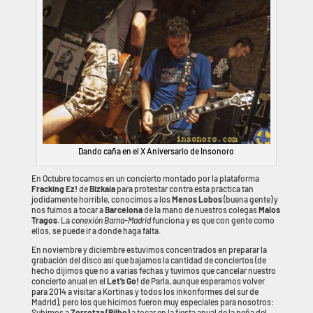
Dando caña en el X Aniversario de Insonoro
En Octubre tocamos en un concierto montado por la plataforma
Fracking Ez!
de
Bizkaia
para protestar contra esta práctica tan
jodidamente horrible, conocimos a los
Menos Lobos
(buena gente) y
nos fuimos a tocar a
Barcelona
de la mano de nuestros colegas
Malos
Tragos
. La
conexión Barna-Madrid
funciona y es que con gente como
ellos, se puede ir a donde haga falta.
En noviembre y diciembre estuvimos concentrados en preparar la
grabación del disco así que bajamos la cantidad de conciertos (de
hecho dijimos que no a varias fechas y tuvimos que cancelar nuestro
concierto anual en el
Let’s Go!
de Parla, aunque esperamos volver
para 2014 a visitar a Kortinas y todos los inkonformes del sur de
Madrid), pero los que hicimos fueron muy especiales para nosotros:
Subimos a
Zorrotza (Bilbo)
a tocar en la fiesta anual de la peña del