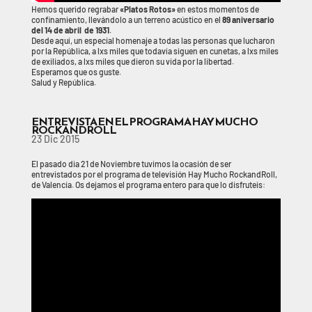
Hemos querido regrabar
«Platos Rotos»
en estos momentos de
confinamiento, llevándolo a un terreno acústico en el
89 aniversario
del 14 de abril de 1931
.
Desde aquí, un especial homenaje a todas las personas que lucharon
por la República, a lxs miles que todavía siguen en cunetas, a lxs miles
de exiliados, a lxs miles que dieron su vida por la libertad.
Esperamos que os guste.
Salud y República.
ENTREVISTA EN EL PROGRAMA HAY MUCHO
ROCKANDROLL
23 Dic 2015
El pasado dia 21 de Noviembre tuvimos la ocasión de ser
entrevistados por el programa de televisión Hay Mucho RockandRoll,
de Valencia. Os dejamos el programa entero para que lo disfruteis: