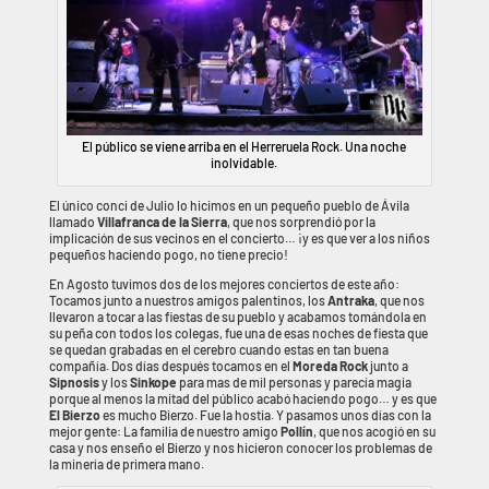
El público se viene arriba en el Herreruela Rock. Una noche
inolvidable.
El único conci de Julio lo hicimos en un pequeño pueblo de Ávila
llamado
Villafranca de la Sierra
, que nos sorprendió por la
implicación de sus vecinos en el concierto… ¡y es que ver a los niños
pequeños haciendo pogo, no tiene precio!
En Agosto tuvimos dos de los mejores conciertos de este año:
Tocamos junto a nuestros amigos palentinos, los
Antraka
, que nos
llevaron a tocar a las fiestas de su pueblo y acabamos tomándola en
su peña con todos los colegas, fue una de esas noches de fiesta que
se quedan grabadas en el cerebro cuando estas en tan buena
compañía. Dos días después tocamos en el
Moreda Rock
junto a
Sipnosis
y los
Sinkope
para mas de mil personas y parecía magia
porque al menos la mitad del público acabó haciendo pogo… y es que
El Bierzo
es mucho Bierzo. Fue la hostia. Y pasamos unos días con la
mejor gente: La familia de nuestro amigo
Pollín
, que nos acogió en su
casa y nos enseño el Bierzo y nos hicieron conocer los problemas de
la minería de primera mano.