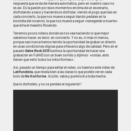
respuesta que se da de manera automática, pero en nuestro caso no
es así. Es la pasión por esos momentos encima de un escenario,
disfrutando a saco y haciendoos disfrutar, viendo el pogo que liais en
cada concierto, la que nos mueve a seguir dando pedales en la
bicicleta del rocanrol, la que nos mueve a seguir
«navegando a muerte»
que diria el maestro Rosendo.
Tenemos pocos videos donde se nos vea haciendo lo que mejor
sabemos hacer, es decir, en concierto. Y no es, ni más ni menos,
porque casi nunca hemos tenido la oportunidad de grabar un directo
en unas condiciones dignas para ofreceros algo de calidad. Pero en el
pasado
Galve Rock 2013
tuvimos la oportunidad de hacer una
grabación en FullHD con un buen sonido y dijimos: «ostias, esto
tienen que verlo todxs lxs inkonformes».
Así, pasado un tiempo para editar el video, os traemos este video de
Latifundista
, que revela bien a las claras lo que podéis ver en cada
bolo de
No Konforme
. Acción, rabia y punkrock a toda mecha.
Que lo disfrutéis, y no os perdáis el siguiente!!