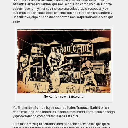
Athletic
Harrapari Taldea
, que nos acogieron como solo en el norte
saben hacerlo… y hicimos incluso una colaboración especial y se
subieron dos chicos a tocar un tema con nosotros con un pandero y
una trikitixa, algo que hasta a nosotros nos sorprendió de lo bien que
salió.
No Konforme en Barcelona.
Y a finales de año, nos bajamos a los
Malos Tragos
a
Madrid
en un
concierto loco, con todos los inkonformes madrileños, lleno de pogo
y gente volando como traka final de esta gira.
Este disco cuya gira cerramos nos ha hecho hacer cosas que quizá