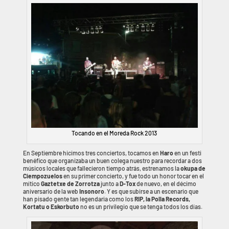
Tocando en el Moreda Rock 2013
En Septiembre hicimos tres conciertos, tocamos en
Haro
en un festi
benéfico que organizaba un buen colega nuestro para recordar a dos
músicos locales que fallecieron tiempo atrás, estrenamos la
okupa de
Ciempozuelos
en su primer concierto, y fue todo un honor tocar en el
mítico
Gaztetxe de Zorrotza
junto a
D-Tox
de nuevo, en el décimo
aniversario de la web
Insonoro
. Y es que subirse a un escenario que
han pisado gente tan legendaria como los
RIP, la Polla Records,
Kortatu o Eskorbuto
no es un privilegio que se tenga todos los días.