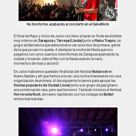
No Konforme, acabando el concierto en el GalveRock
El final de Mayo y inicio de Junio nos llevo a hacer un finde de doblete
muy intenso en
Zaragoza
y
Tárrega (Lleida)
junto a
Malos Tragos
, un
grupo de Barcelona que demostraron ser unos tíos de primera, gente
de la que ya casi no queda. A destacar la noche de fiesta que nos
pegamos con unos cuantos inkonformes de Zaragoza quemando la
ciudad y tocando
Jake al Rey
con la flauta usando la nariz…
momentos de risas y alcohol.
En Junio habíamos quedado finalistas del festival
Nubarock
en
Nuevo Baztán y allí que fuimos a tocar, una noche interesante con una
organización de primera. Al día siguiente tocamos para apoyar las
fiestas populares de Ciudad Lineal
junto a un grupo de jazz gitano:
una combinación rara, pero que funcionó. También hicimos el festival
Herreruela Rock
, de nuevo repitiendo con los colegas de
Boikot
entre otras bandas.