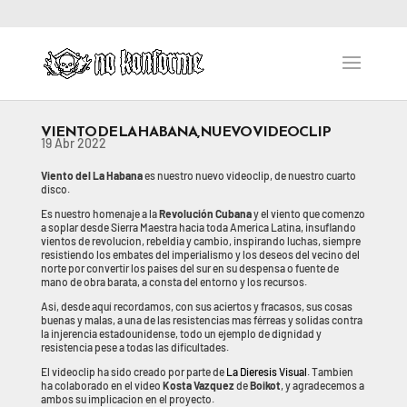
VIENTO DE LA HABANA, NUEVO VIDEOCLIP
19 Abr 2022
Viento del La Habana
es nuestro nuevo videoclip, de nuestro cuarto
disco.
Es nuestro homenaje a la
Revolución Cubana
y el viento que comenzo
a soplar desde Sierra Maestra hacia toda America Latina, insuflando
vientos de revolucion, rebeldia y cambio, inspirando luchas, siempre
resistiendo los embates del imperialismo y los deseos del vecino del
norte por convertir los paises del sur en su despensa o fuente de
mano de obra barata, a consta del entorno y los recursos.
Asi, desde aquí recordamos, con sus aciertos y fracasos, sus cosas
buenas y malas, a una de las resistencias mas férreas y solidas contra
la injerencia estadounidense, todo un ejemplo de dignidad y
resistencia pese a todas las dificultades.
El videoclip ha sido creado por parte de
La Dieresis Visual
. Tambien
ha colaborado en el video
Kosta Vazquez
de
Boikot
, y agradecemos a
ambos su implicacion en el proyecto.