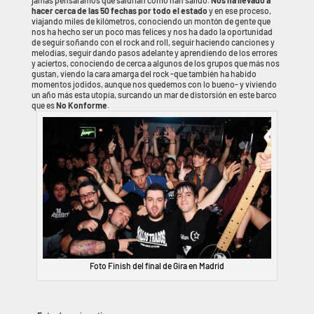
jamás pensaramos que saldrian como han salido.
Nos ha llevado a
hacer cerca de las 50 fechas por todo el estado
y en ese proceso,
viajando miles de kilómetros, conociendo un montón de gente que
nos ha hecho ser un poco mas felices y nos ha dado la oportunidad
de seguir soñando con el rock and roll, seguir haciendo canciones y
melodías, seguir dando pasos adelante y aprendiendo de los errores
y aciertos, conociendo de cerca a algunos de los grupos que más nos
gustan, viendo la cara amarga del rock -que también ha habido
momentos jodidos, aunque nos quedemos con lo bueno- y viviendo
un año más esta utopía, surcando un mar de distorsión en este barco
que es
No Konforme
.
Foto Finish del final de Gira en Madrid