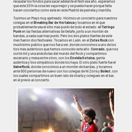
recaudar los fondos para sacar adelante el festi ese año, esperamos
que este 2014 la cosa les vaya mejor y se pueda hacer porque falta
hacen conciertos como este en este Madrid de peineta y mantilla.
Tuvimos un Mayo muy ajetreado: Hicimos un concierto para nuestros
colegas en el
Breaking Bar de Hortaleza
y tocamos en el que
probablemente sea el sitio mas punki de todo el estado:
el Txiringo
Punk
en las fiestas alternativas de Getafe, junto a un montón de
bandas, a cada cual mas punki. Pero los dos platos fuertes de este
mes fueron dos festivales: Tocamos en León, en el
Zotes Rock
con
muchísimo público que nos fue a ver, donde conocimos a uno de los
tíos mas auténticos que hemos conocido este año:
Conrado
, que nos
contó mil y una anécdotas del mundo del Rock y compartimos
escenario y mesa entre otros, con los
Envidia Kotxina
, gente
auténtica y tíos simpáticos donde los haya. El otro plato fuerte fue el
GalveRock
, donde conocimos a un montón de bandas, y tocamos
ante 500 personas de nuevo con los colegas de Ni Zorra y
Boikot
, con
los cuales compartimos un buen rato de charla y colegueo en el bar,
en el previo al concierto.