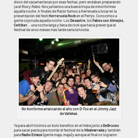
disco del sacamantecas por esas fechas, pero andaban preparando
ya el
Risa y Rabia
. Nos juntamos una buena tropa de inkonformes
aquella noche. A finales de Marzo fuimos a Herreruela a tocar en la
presentación del festi
Herreruela Rock
en el Perrys. Conocimos a
gente cojonuda aquella noche: Los
Desastre
, los
Fabes con Almejes
,
Celtiber
… una noche larga y llena de rock que hacía prever que el
festival de unos meses más tarde sería la hostia.
No Konforme arrancando el año con D-Tox en el Jimmy Jazz
de Vallekas.
Ya para abril hicimos un bolo benéfico en el Hebe junto a
DeBruces
para sacar pasta para montar el festival de la
Vikalvarrada
y también
para
Radio Enlace
(gente maja, maja) y aunque al final no lograron