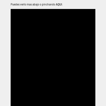
Puedes verlo mas abajo o pinchando
AQUI
.