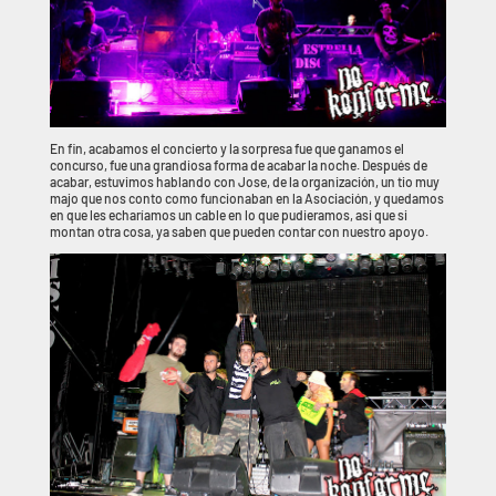
En fin, acabamos el concierto y la sorpresa fue que ganamos el
concurso, fue una grandiosa forma de acabar la noche. Después de
acabar, estuvimos hablando con Jose, de la organización, un tio muy
majo que nos conto como funcionaban en la Asociación, y quedamos
en que les echaríamos un cable en lo que pudieramos, asi que si
montan otra cosa, ya saben que pueden contar con nuestro apoyo.