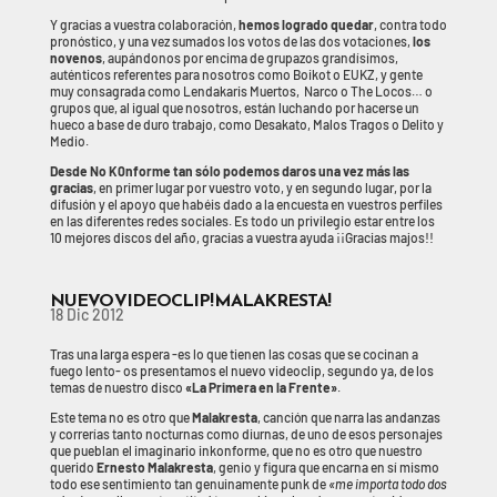
Y gracias a vuestra colaboración,
hemos logrado quedar
, contra todo
pronóstico, y una vez sumados los votos de las dos votaciones,
los
novenos
, aupándonos por encima de grupazos grandísimos,
auténticos referentes para nosotros como Boikot o EUKZ, y gente
muy consagrada como Lendakaris Muertos, Narco o The Locos… o
grupos que, al igual que nosotros, están luchando por hacerse un
hueco a base de duro trabajo, como Desakato, Malos Tragos o Delito y
Medio.
Desde No K0nforme tan sólo podemos daros una vez más las
gracias
, en primer lugar por vuestro voto, y en segundo lugar, por la
difusión y el apoyo que habéis dado a la encuesta en vuestros perfiles
en las diferentes redes sociales. Es todo un privilegio estar entre los
10 mejores discos del año, gracias a vuestra ayuda ¡¡Gracias majos!!
NUEVO VIDEOCLIP! MALAKRESTA!
18 Dic 2012
Tras una larga espera -es lo que tienen las cosas que se cocinan a
fuego lento- os presentamos el nuevo videoclip, segundo ya, de los
temas de nuestro disco
«La Primera en la Frente»
.
Este tema no es otro que
Malakresta
, canción que narra las andanzas
y correrías tanto nocturnas como diurnas, de uno de esos personajes
que pueblan el imaginario inkonforme, que no es otro que nuestro
querido
Ernesto Malakresta
, genio y figura que encarna en sí mismo
todo ese sentimiento tan genuinamente punk de
«me importa todo dos