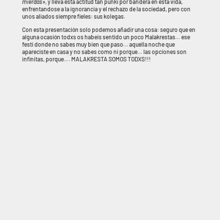
mierdas»
, y lleva esta actitud tan punki por bandera en esta vida,
enfrentandose a la ignorancia y el rechazo de la sociedad, pero con
unos aliados siempre fieles: sus kolegas.
Con esta presentación solo podemos añadir una cosa: seguro que en
alguna ocasión todxs os habeis sentido un poco Malakrestas… ese
festi donde no sabes muy bien que paso… aquella noche que
apareciste en casa y no sabes como ni porque… las opciones son
infinitas, porque…. MALAKRESTA SOMOS TODXS!!!