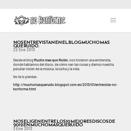
NOS ENTREVISTAN EN EL BLOG MUCHO MAS
QUE RUIDO.
22 Ene 2013
Desde el blog
Mucho mas que Ruido
, nos hicieron una entrevista,
donde hablamos del disco, de cómo van las cosas y damos nuestra
peculiar visión de la música, la lucha y la vida.
No te lo pierdas:
http://muchomasqueruido.blogspot.com.es/2013/01/entrevista-no-
konforme.html
NOS ELIGEN ENTRE LOS 10 MEJORES DISCOS DE
2012 EN MUCHOMASQUERUIDO
3 Ene 2013