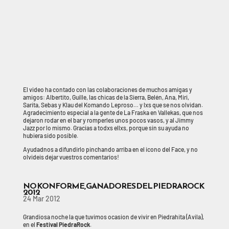
El video ha contado con las colaboraciones de muchos amigas y
amigos: Albertito, Guille, las chicas de la Sierra, Belén, Ana, Miri,
Sarita, Sebas y Klau del Komando Leproso… y lxs que se nos olvidan.
Agradecimiento especial a la gente de La Fraska en Vallekas, que nos
dejaron rodar en el bar y romperles unos pocos vasos, y al Jimmy
Jazz por lo mismo. Gracias a todxs ellxs, porque sin su ayuda no
hubiera sido posible.
Ayudadnos a difundirlo pinchando arriba en el icono del Face, y no
olvideis dejar vuestros comentarios!
NO KONFORME, GANADORES DEL PIEDRAROCK
2012
24 Mar 2012
Grandiosa noche la que tuvimos ocasion de vivir en Piedrahita (Avila),
en el
Festival PiedraRock
.