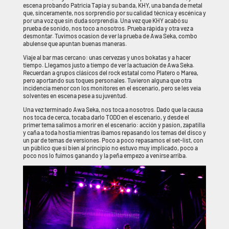
escena probando Patricia Tapia y su banda, KHY, una banda de metal
que, sinceramente, nos sorprendio por su calidad técnica y escénica y
por una voz que sin duda sorprendía. Una vez que KHY acabó su
prueba de sonido, nos toco a nosotros. Prueba rápida y otra vez a
desmontar. Tuvimos ocasion de ver la prueba de Awa Seka, combo
abulense que apuntan buenas maneras.
Viaje al bar mas cercano: unas cervezas y unos bokatas y a hacer
tiempo. Llegamos justo a tiempo de ver la actuación de Awa Seka.
Recuerdan a grupos clásicos del rock estatal como Platero o Marea,
pero aportando sus toques personales. Tuvieron alguna que otra
incidencia menor con los monitores en el escenario, pero se les veia
solventes en escena pese a su juventud.
Una vez terminado Awa Seka, nos toca a nosotros. Dado que la causa
nos toca de cerca, tocaba darlo TODO en el escenario, y desde el
primer tema salimos a morir en el escenario: acción y pasion, zapatilla
y caña a toda hostia mientras ibamos repasando los temas del disco y
un par de temas de versiones. Poco a poco repasamos el set-list, con
un público que si bien al principio no estuvo muy implicado, poco a
poco nos lo fuimos ganando y la peña empezo a venirse arriba.