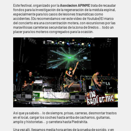
Este festival, organizado por la
Asociacion APINME
trata de recaudar
fondos para la investigación de la regeneración de la médula espinal,
especialmente para los casos de lesiones traumáticas como
accidentes. (Os recomendamos ver este video de Youtube) El marco
del concierto era una concentración motera, con excursiones por las
maravillosas carreteras secundarias de la zona de Gredos… todo un
placer para los moteros congregados para la ocasión.
Asi que ya sabeis… lo de siempre, prisas, carreras, desmontar trastos
en el local, cargar los coches hasta arriba de cacharros, guitarras,
amplis y historietas… y carretera hasta Piedrahita.
Una vez alli, llegamos media hora antes de la prueba de sonido, y en