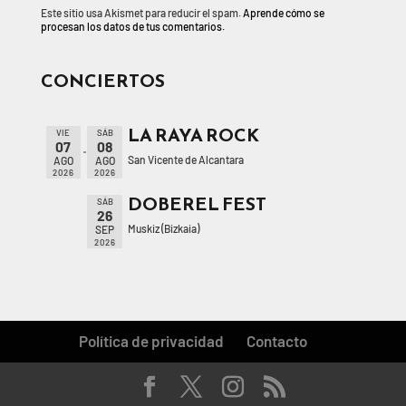
Este sitio usa Akismet para reducir el spam.
Aprende cómo se
procesan los datos de tus comentarios.
CONCIERTOS
LA RAYA ROCK
VIE
SÁB
07
08
San Vicente de Alcantara
AGO
AGO
2026
2026
DOBEREL FEST
SÁB
26
Muskiz (Bizkaia)
SEP
2026
Política de privacidad
Contacto