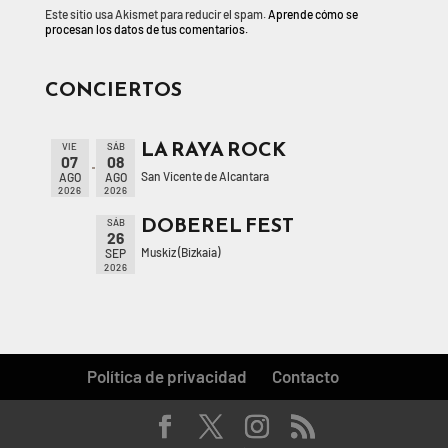
Este sitio usa Akismet para reducir el spam.
Aprende cómo se
procesan los datos de tus comentarios.
CONCIERTOS
LA RAYA ROCK
VIE
SÁB
07
08
San Vicente de Alcantara
AGO
AGO
2026
2026
DOBEREL FEST
SÁB
26
Muskiz (Bizkaia)
SEP
2026
Política de privacidad
Contacto