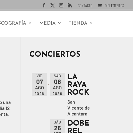
CONTACTO
0 ELEMENTOS
SCOGRAFÍA
MEDIA
TIENDA
CONCIERTOS
LA
VIE
SÁB
07
08
RAYA
AGO
AGO
ROCK
2026
2026
San
o una
Vicente de
ía 12
Alcantara
enta,
DOBE
SÁB
26
REL