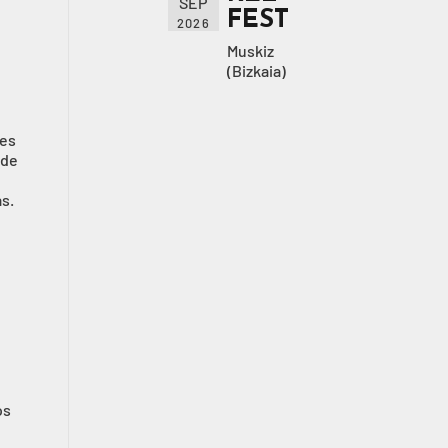
SEP
FEST
2026
Muskiz
(Bizkaia)
res
 de
s.
os