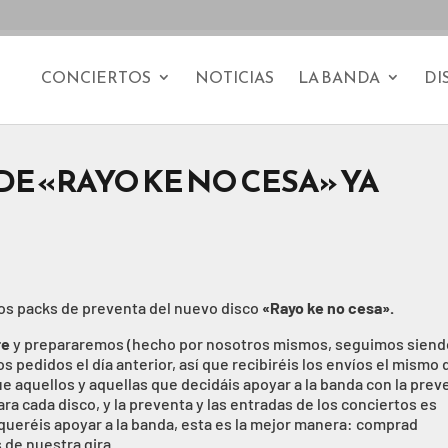
CONCIERTOS
NOTICIAS
LA BANDA
DI
DE «RAYO KE NO CESA» YA
os packs de preventa del nuevo disco
«Rayo ke no cesa».
re
y prepararemos (hecho por nosotros mismos, seguimos siend
pedidos el día anterior, así que recibiréis los envíos el mismo d
que aquellos y aquellas que decidáis apoyar a la banda con la prev
 cada disco, y la preventa y las entradas de los conciertos es
 queréis apoyar a la banda, esta es la mejor manera: comprad
 de nuestra gira.