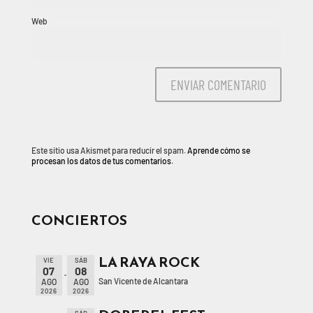
Web
Este sitio usa Akismet para reducir el spam.
Aprende cómo se
procesan los datos de tus comentarios.
CONCIERTOS
LA RAYA ROCK
VIE
SÁB
07
08
San Vicente de Alcantara
AGO
AGO
2026
2026