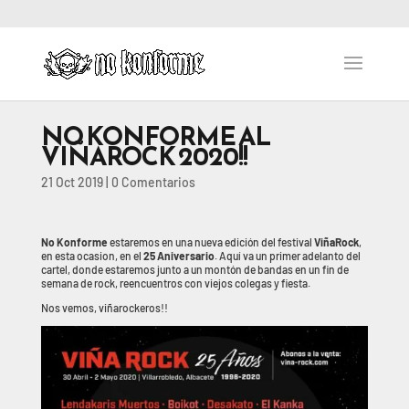
NO KONFORME AL
VIÑAROCK 2020!!
21 Oct 2019
|
0 Comentarios
No Konforme
estaremos en una nueva edición del festival
ViñaRock
,
en esta ocasion, en el
25 Aniversario
. Aquí va un primer adelanto del
cartel, donde estaremos junto a un montón de bandas en un fin de
semana de rock, reencuentros con viejos colegas y fiesta.
Nos vemos, viñarockeros!!