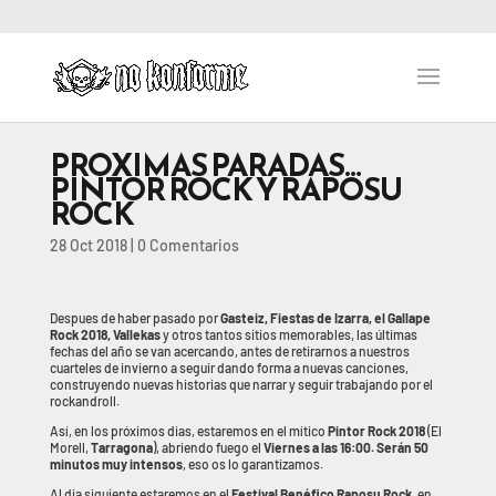
PROXIMAS PARADAS…
PINTOR ROCK Y RAPOSU
ROCK
28 Oct 2018
|
0 Comentarios
Despues de haber pasado por
Gasteiz, Fiestas de Izarra, el Gallape
Rock 2018, Vallekas
y otros tantos sitios memorables, las últimas
fechas del año se van acercando, antes de retirarnos a nuestros
cuarteles de invierno a seguir dando forma a nuevas canciones,
construyendo nuevas historias que narrar y seguir trabajando por el
rockandroll.
Así, en los próximos dias, estaremos en el mítico
Pintor Rock 2018
(El
Morell,
Tarragona
), abriendo fuego el
Viernes a las 16:00. Serán 50
minutos muy intensos
, eso os lo garantizamos.
Al dia siguiente estaremos en el
Festival Benéfico Raposu Rock
, en