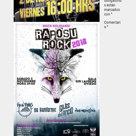
obligatorio
s están
marcados
con
*
Comentari
o
*