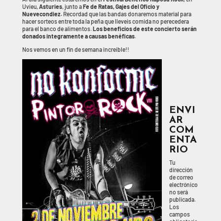
Uvieu,
Asturies
, junto a
Fe de Ratas, Gajes del Oficio y
Nuevecondiez.
Recordad que las bandas donaremos material para
hacer sorteos entre toda la peña que lleveis comida no perecedera
para el banco de alimentos.
Los beneficios de este concierto serán
donados integramente a causas benéficas
.
Nos vemos en un fin de semana increible!!
ENVI
AR
COM
ENTA
RIO
Tu
dirección
de correo
electrónico
no será
publicada.
Los
campos