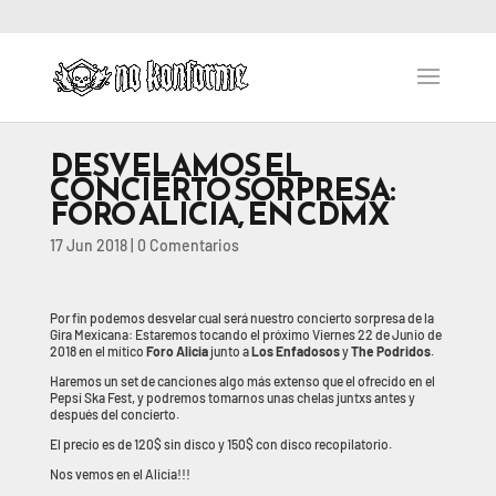
DESVELAMOS EL
CONCIERTO SORPRESA:
FORO ALICIA, EN CDMX
17 Jun 2018
|
0 Comentarios
Por fin podemos desvelar cual será nuestro concierto sorpresa de la
Gira Mexicana: Estaremos tocando el próximo Viernes 22 de Junio de
2018 en el mítico
Foro Alicia
junto a
Los Enfadosos
y
The Podridos
.
Haremos un set de canciones algo más extenso que el ofrecido en el
Pepsi Ska Fest, y podremos tomarnos unas chelas juntxs antes y
después del concierto.
El precio es de 120$ sin disco y 150$ con disco recopilatorio.
Nos vemos en el Alicia!!!