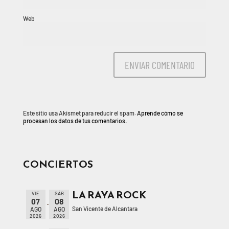
Web
Este sitio usa Akismet para reducir el spam.
Aprende cómo se
procesan los datos de tus comentarios.
CONCIERTOS
LA RAYA ROCK
VIE
SÁB
07
08
San Vicente de Alcantara
AGO
AGO
2026
2026