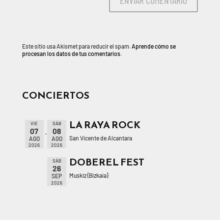
Este sitio usa Akismet para reducir el spam.
Aprende cómo se
procesan los datos de tus comentarios.
CONCIERTOS
LA RAYA ROCK
VIE
SÁB
07
08
San Vicente de Alcantara
AGO
AGO
2026
2026
DOBEREL FEST
SÁB
26
Muskiz (Bizkaia)
SEP
2026