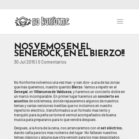
NOS VEMOS EN EL
SENEROCK, EN EL BIERZO!!
30 Jul 2015
|
0 Comentarios
No Konforme volvemos una vez mas -y van dos- a una de las zonas
que mas queremos, nuestro querido
Bierzo
. Vamos a repetir en el
Senegal
, en
Villanueva de Valdueza
, y haremos un concierto doble en
un marco incomparable. En primer lugar haremos un
concierto en
acustico
de sobremesa, donde repasaremos algunos de nuestros
temas y varias versiones ineditas que no incluimos en nuestro
repertorio electrico, transformados a un formato mas lento y
tranquilo para la peña se tome el vermut acompañados de buena
musica para prepararos para lo que vendrá despues.
Despues, a la hora de la cena, nos arrancaremos con el
set eléctrico
,
dando caña para los mas rockeros del lugar. No faltaran nuestros
temas clásicos y alguna que otra versión para los mas despistados.