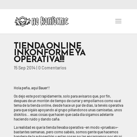
TIENDA ONLINE
INKONFORME YA
OPERATIVA!!!
15 Sep 2014
|
0 Comentarios
Hola peña, aqui Bauer!!
Os dejo este post rapidamente, solo para avisaros que, por fin,
despues de un montón de tiempo de currar y empollarnos como va el
tema de la tienda online, desde hace un par de dias, la tenéis operativa
para que sigáis apoyando al grupo pillandonos unas camisetas, unos
diskitos… esas cosas que hacen que cada dia sigamos adelante
haciendo ruido y dando caña.
La realidad es que la tienda llevaba operativa -en modo «pruebas»-
bastantes semanas, pero como sabéis, somos gente que hacemos
bandera de la autogestión y estas cosas no las encargamos por ahi ni