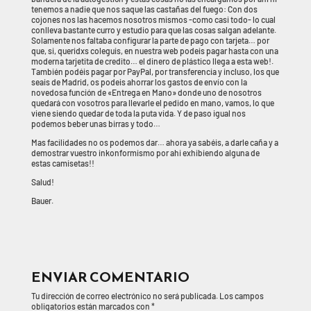
tenemos a nadie que nos saque las castañas del fuego: Con dos
cojones nos las hacemos nosotros mismos -como casi todo- lo cual
conlleva bastante curro y estudio para que las cosas salgan adelante.
Solamente nos faltaba configurar la parte de pago con tarjeta… por
que, si, queridxs coleguis, en nuestra web podeis pagar hasta con una
moderna tarjetita de credito… el dinero de plástico llega a esta web!.
También podéis pagar por PayPal, por transferencia y incluso, los que
seais de Madrid, os podeis ahorrar los gastos de envío con la
novedosa función de «Entrega en Mano» donde uno de nosotros
quedará con vosotros para llevarle el pedido en mano, vamos, lo que
viene siendo quedar de toda la puta vida. Y de paso igual nos
podemos beber unas birras y todo…
Mas facilidades no os podemos dar… ahora ya sabéis, a darle caña y a
demostrar vuestro inkonformismo por ahi exhibiendo alguna de
estas camisetas!!
Salud!
Bauer.
ENVIAR COMENTARIO
Tu dirección de correo electrónico no será publicada.
Los campos
obligatorios están marcados con
*