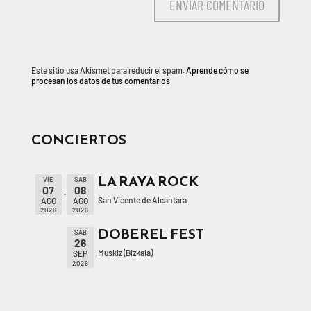
Este sitio usa Akismet para reducir el spam.
Aprende cómo se
procesan los datos de tus comentarios.
CONCIERTOS
LA RAYA ROCK
VIE
SÁB
07
08
San Vicente de Alcantara
AGO
AGO
2026
2026
DOBEREL FEST
SÁB
26
Muskiz (Bizkaia)
SEP
2026