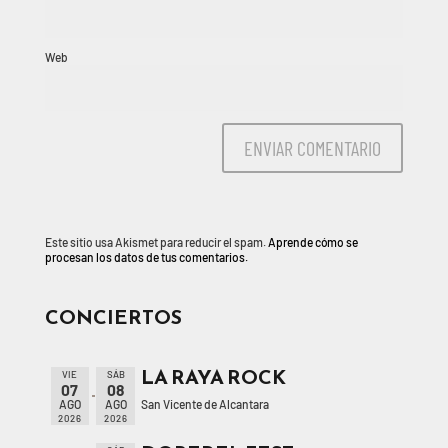
Web
Este sitio usa Akismet para reducir el spam.
Aprende cómo se
procesan los datos de tus comentarios.
CONCIERTOS
LA RAYA ROCK
VIE
SÁB
07
08
San Vicente de Alcantara
AGO
AGO
2026
2026