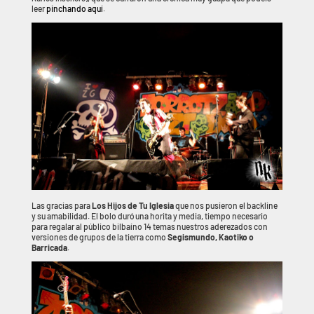
leer
pinchando aquí
.
Las gracias para
Los Hijos de Tu Iglesia
que nos pusieron el backline
y su amabilidad. El bolo duró una horita y media, tiempo necesario
para regalar al público bilbaíno 14 temas nuestros aderezados con
versiones de grupos de la tierra como
Segismundo, Kaotiko o
Barricada
.