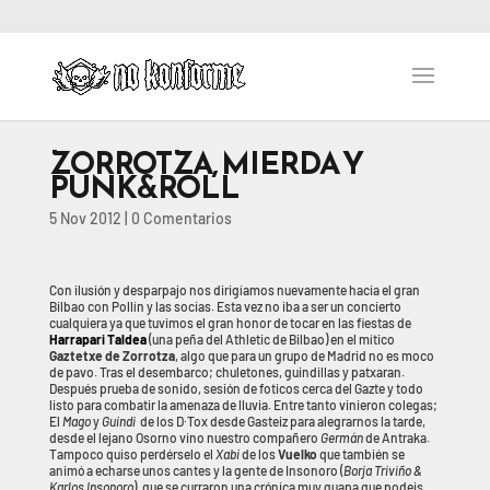
ZORROTZA, MIERDA Y
PUNK&ROLL
5 Nov 2012
|
0 Comentarios
Con ilusión y desparpajo nos dirigíamos nuevamente hacia el gran
Bilbao con Pollín y las socias. Esta vez no iba a ser un concierto
cualquiera ya que tuvimos el gran honor de tocar en las fiestas de
Harrapari Taldea
(una peña del Athletic de Bilbao) en el mítico
Gaztetxe de Zorrotza
, algo que para un grupo de Madrid no es moco
de pavo. Tras el desembarco; chuletones, guindillas y patxaran.
Después prueba de sonido, sesión de foticos cerca del Gazte y todo
listo para combatir la amenaza de lluvia. Entre tanto vinieron colegas;
El
Mago
y
Guindi
de los D·Tox desde Gasteiz para alegrarnos la tarde,
desde el lejano Osorno vino nuestro compañero
Germán
de Antraka.
Tampoco quiso perdérselo el
Xabi
de los
Vuelko
que también se
animó a echarse unos cantes y la gente de Insonoro (
Borja Triviño &
Karlos Insonoro
), que se curraron una crónica muy guapa que podeis