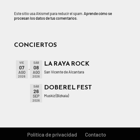
Este sitio usa Akismet para reducir el spam.
Aprende cómo se
procesan los datos de tus comentarios.
CONCIERTOS
LA RAYA ROCK
VIE
SÁB
07
08
San Vicente de Alcantara
AGO
AGO
2026
2026
DOBEREL FEST
SÁB
26
Muskiz (Bizkaia)
SEP
2026
Política de privacidad
Contacto