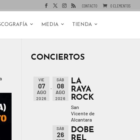
CONTACTO
0 ELEMENTOS
SCOGRAFÍA
MEDIA
TIENDA
CONCIERTOS
LA
a
VIE
SÁB
07
08
RAYA
AGO
AGO
ROCK
2026
2026
San
Vicente de
Alcantara
DOBE
SÁB
26
REL