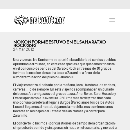
NO KONFORME ESTUVO EN EL SAHARATXO
ROCK 2012
24 Mar 2012
Una vez más, No Konforme se apuntó a la solidaridad con los pueblos
oprimidos del mundo, en este caso gracias a que quedamos finalista
en el concurso de bandas del SaratxoRock entre mas de 30 grupos,
tuvimos la ocasion de subir a tocar a Zaramillo a favor de la
autodeterminación del pueblo Saharahui.
El viaje comenzo el sabado por la mañana, local, trastos a los coches,
carreras… lo de siempre. En este viaje nos acompañaban un puñado
de buenas/os amigas/os del grupo: Laura, Ana, Belen, Sara, Horacio y
Eva se apuntaron a la aventura. 450 kms mas tarde y tras tirar cada
uno por una carretera al llegar a Burgos (Pareciamos los de los Autos
Locos), llegamos al hostal, dejamos la mochila, nos comimos unos
bocatas en los bajos del Estadio de San Mames y a correr para
Zaramillo.
El concierto lo hicimos -por cuestiones de tiempo de la organización-
sin prueba de sonido y sin apenas oir nada en el escenario, y merced a