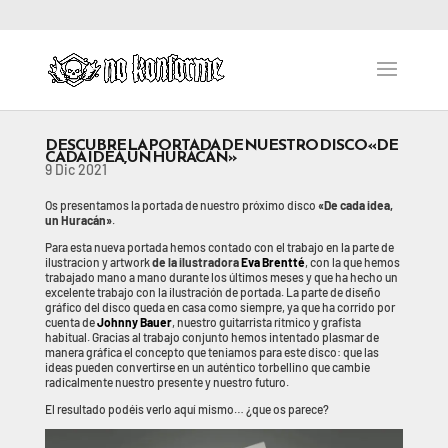
DESCUBRE LA PORTADA DE NUESTRO DISCO «DE
CADA IDEA, UN HURACÁN»
9 Dic 2021
Os presentamos la portada de nuestro próximo disco
«De cada idea,
un Huracán»
.
Para esta nueva portada hemos contado con el trabajo en la parte de
ilustracion y artwork
de la ilustradora
Eva Brentté
, con la que hemos
trabajado mano a mano durante los últimos meses y que ha hecho un
excelente trabajo con la ilustración de portada. La parte de diseño
gráfico del disco queda en casa como siempre, ya que ha corrido por
cuenta de
Johnny Bauer
, nuestro guitarrista rítmico y grafista
habitual. Gracias al trabajo conjunto hemos intentado plasmar de
manera gráfica el concepto que teniamos para este disco: que las
ideas pueden convertirse en un auténtico torbellino que cambie
radicalmente nuestro presente y nuestro futuro.
El resultado podéis verlo aquí mismo… ¿que os parece?