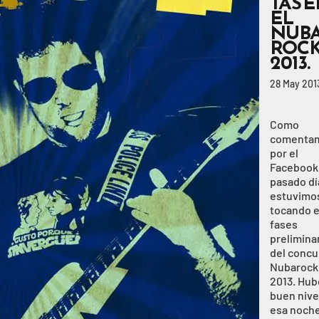
TAS 
EL
NUB
ROC
2013.
28 May 201
Como
comenta
por el
Facebook,
pasado dí
estuvimo
tocando e
fases
prelimina
del concu
Nubarock
2013. Hub
buen nive
esa noche