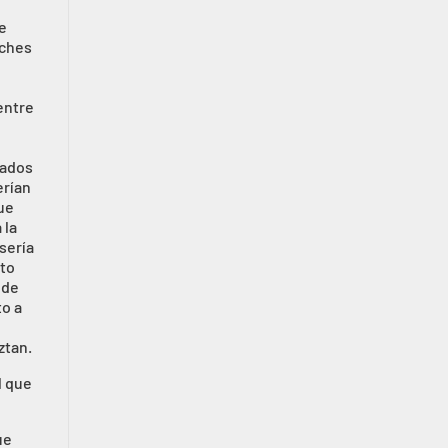
a
e
oches
 entre
nados
erían
que
 la
 sería
rto
 de
to a
ztan.
l que
ue