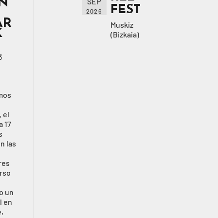
EN
SEP
FEST
2026
AR
Muskiz
K
(Bizkaia)
3
mos
 el
a 17
s
n las
res
rso
o un
l en
,