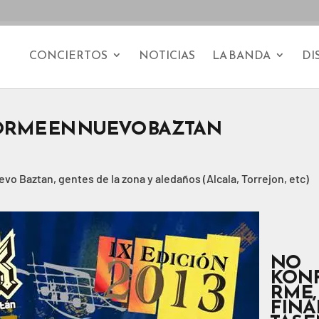
CONCIERTOS
NOTICIAS
LA BANDA
DI
ORME EN NUEVO BAZTAN
 Baztan, gentes de la zona y aledaños (Alcala, Torrejon, etc)
NO
KON
RME,
FINA