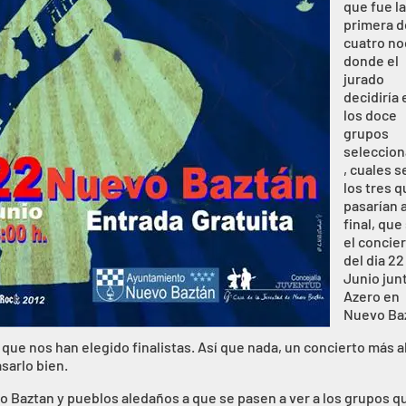
que fue l
primera d
cuatro n
donde el
jurado
decidiría
los doce
grupos
seleccio
, cuales s
los tres 
pasarían a
final, que
el concie
del dia 22
Junio jun
Azero en
Nuevo Ba
que nos han elegido finalistas. Así que nada, un concierto más a
sarlo bien.
o Baztan y pueblos aledaños a que se pasen a ver a los grupos q