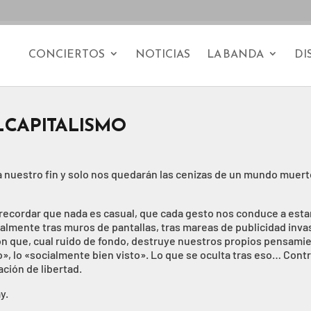
CONCIERTOS
NOTICIAS
LA BANDA
DI
L CAPITALISMO
a nuestro fin y solo nos quedarán las cenizas de un mundo muert
 recordar que nada es casual, que cada gesto nos conduce a est
almente tras muros de pantallas, tras mareas de publicidad inva
ón que, cual ruido de fondo, destruye nuestros propios pensami
o», lo «socialmente bien visto». Lo que se oculta tras eso… Contr
ción de libertad.
y.