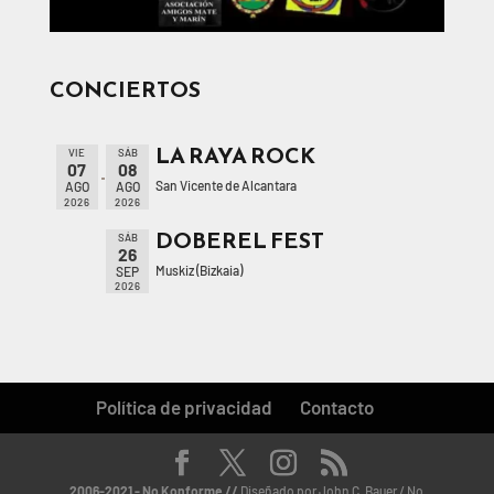
CONCIERTOS
LA RAYA ROCK
VIE
SÁB
07
08
San Vicente de Alcantara
AGO
AGO
2026
2026
DOBEREL FEST
SÁB
26
Muskiz (Bizkaia)
SEP
2026
Política de privacidad
Contacto
2006-2021 - No Konforme //
Diseñado por John C. Bauer / No