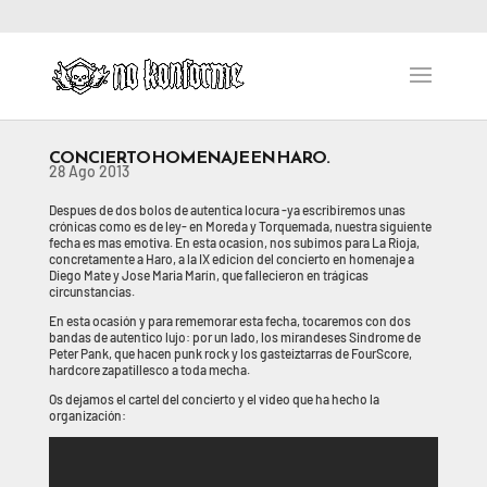
CONCIERTO HOMENAJE EN HARO.
28 Ago 2013
Despues de dos bolos de autentica locura -ya escribiremos unas
crónicas como es de ley- en Moreda y Torquemada, nuestra siguiente
fecha es mas emotiva. En esta ocasion, nos subimos para La Rioja,
concretamente a Haro, a la IX edicion del concierto en homenaje a
Diego Mate y Jose Maria Marín, que fallecieron en trágicas
circunstancias.
En esta ocasión y para rememorar esta fecha, tocaremos con dos
bandas de autentico lujo: por un lado, los mirandeses Sindrome de
Peter Pank, que hacen punk rock y los gasteiztarras de FourScore,
hardcore zapatillesco a toda mecha.
Os dejamos el cartel del concierto y el video que ha hecho la
organización: