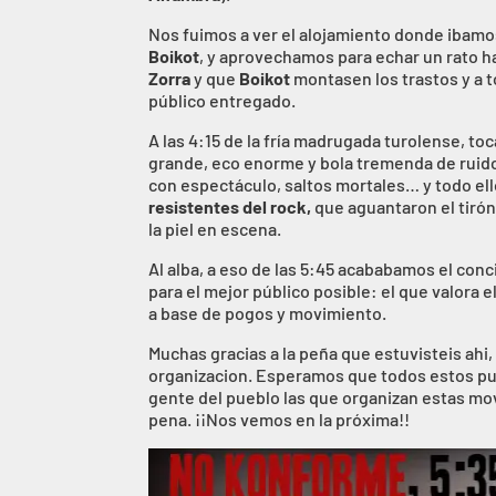
Nos fuimos a ver el alojamiento donde ibamo
Boikot
, y aprovechamos para echar un rato h
Zorra
y que
Boikot
montasen los trastos y a t
público entregado.
A las 4:15 de la fría madrugada turolense, to
grande, eco enorme y bola tremenda de rui
con espectáculo, saltos mortales… y todo el
resistentes del rock,
que aguantaron el tirón
la piel en escena.
Al alba, a eso de las 5:45 acababamos el con
para el mejor público posible: el que valora
a base de pogos y movimiento.
Muchas gracias a la peña que estuvisteis ahi,
organizacion. Esperamos que todos estos puebl
gente del pueblo las que organizan estas mo
pena. ¡¡Nos vemos en la próxima!!