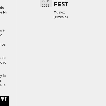
SEP
FEST
2026
 de
de
Ni
Muskiz
(Bizkaia)
ave
lo
rnos
cado
poyo
y la
a
e la