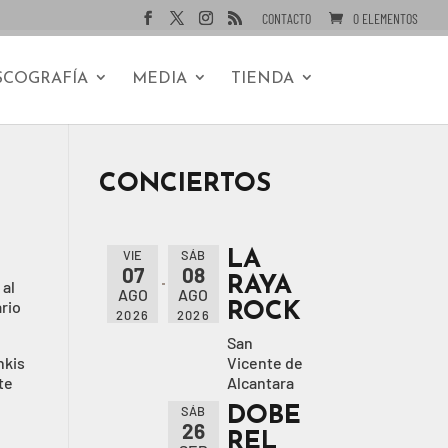
CONTACTO
0 ELEMENTOS
SCOGRAFÍA
MEDIA
TIENDA
CONCIERTOS
LA
VIE
SÁB
07
08
RAYA
 al
AGO
AGO
ROCK
ario
2026
2026
San
nkis
Vicente de
te
Alcantara
DOBE
SÁB
26
REL