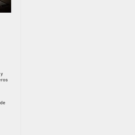
, y
eros
 de