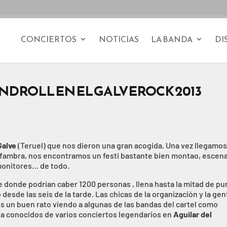
CONCIERTOS
NOTICIAS
LA BANDA
DI
DROLL EN EL GALVEROCK 2013
Galve
(Teruel) que nos dieron una gran acogida. Una vez llegamos
e Alfambra, nos encontramos un festi bastante bien montao, escen
 monitores… de todo.
 donde podrían caber 1200 personas , llena hasta la mitad de pu
desde las seis de la tarde. Las chicas de la organización y la gen
os un buen rato viendo a algunas de las bandas del cartel como
a conocidos de varios conciertos legendarios en
Aguilar del