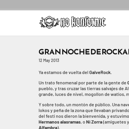
GRAN NOCHE DE ROCKAN
12 May 2013
Ya estamos de vuelta del
GalveRock
.
Un trato fenomenal por parte de la gente de
pueblo, y tras cruzar las tierras salvajes d
grande, luces de nivel, mogollon de watios,
Y sobre todo, un montón de público. Una nave
lokos y peña de la zona que llevaban privando 
del festi nos dieron la bienvenida, y estuvim
Hermanos alasramas
, o
Ni Zorra
(amiguetes y
Alfambra
).