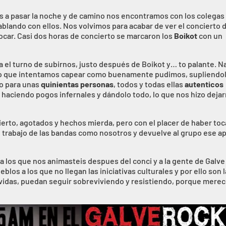
s a pasar la noche y de camino nos encontramos con los colegas
ablando con ellos. Nos volvimos para acabar de ver el concierto 
ocar. Casi dos horas de concierto se marcaron los
Boikot
con un
ca el turno de subirnos, justo después de Boikot y… to palante. N
do que intentamos capear como buenamente pudimos, supliendo
lo para unas
quinientas personas
, todos y todas ellas
autenticos
 haciendo pogos infernales y dándolo todo, lo que nos hizo deja
cierto, agotados y hechos mierda, pero con el placer de haber to
 el trabajo de las bandas como nosotros y devuelve al grupo ese a
 a los que nos animasteis despues del conci y a la gente de Galve 
os a los que no llegan las iniciativas culturales y por ello son l
vidas, puedan seguir sobreviviendo y resistiendo, porque merec