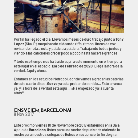
Por fin ha llegado el día. Llevamos meses de duro trabajo junto a
Tony
Lopez
(Ska-P), maquinando e ideando riffs, ritmos, lineas de voz…
revisando nota a nota y palabra a palabra. Trabajando todos juntos y
viendo a las canciones crecer poco a poco hasta hacerse grandes.
Y todo ese tiempo nos ha traído aquí, a este momento en el tiempo, a
este lugar en el espacio.
Dia 3 de Febrero de 2020
. Llega la hora de la
verdad. Aqui y ahora.
Estamos en los estudios Metropol, donde vamos a grabar las baterías
de este cuarto disco.
Guevo
ya esta probando sonido… Esto arranca
ya, y la hora de la verdad esta aqui… ¡¡Ha empezado ya la cuenta
atrás!!
ENS VEIEM, BARCELONA!
8 Nov 2017
Este próximo viernes 10 de Noviembre de 2017 estaremos en la Sala
Apolo de
Barcelona
, listos para una noche de punkrock abriendo la
noche para nuestros colegas de Buhos en su concierto fin de gira.