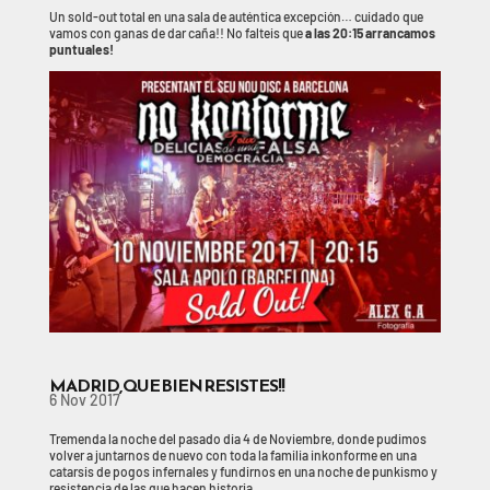
Un sold-out total en una sala de auténtica excepción… cuidado que
vamos con ganas de dar caña!! No falteis que
a las 20:15 arrancamos
puntuales!
MADRID, QUE BIEN RESISTES!!
6 Nov 2017
Tremenda la noche del pasado dia 4 de Noviembre, donde pudimos
volver a juntarnos de nuevo con toda la familia inkonforme en una
catarsis de pogos infernales y fundirnos en una noche de punkismo y
resistencia de las que hacen historia.