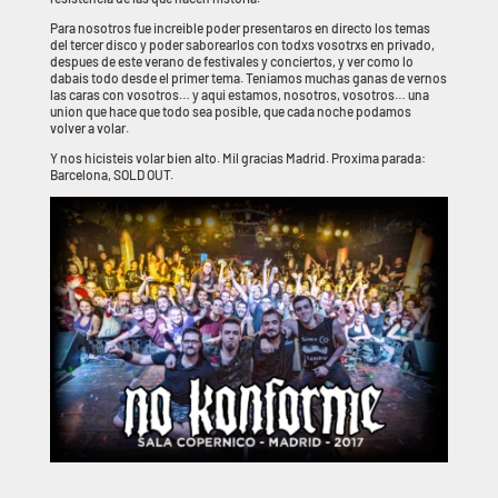
Para nosotros fue increible poder presentaros en directo los temas
del tercer disco y poder saborearlos con todxs vosotrxs en privado,
despues de este verano de festivales y conciertos, y ver como lo
dabais todo desde el primer tema. Teniamos muchas ganas de vernos
las caras con vosotros… y aqui estamos, nosotros, vosotros… una
union que hace que todo sea posible, que cada noche podamos
volver a volar.
Y nos hicisteis volar bien alto. Mil gracias Madrid. Proxima parada:
Barcelona, SOLD OUT.