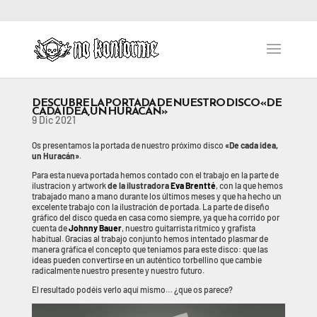
DESCUBRE LA PORTADA DE NUESTRO DISCO «DE
CADA IDEA, UN HURACÁN»
9 Dic 2021
Os presentamos la portada de nuestro próximo disco
«De cada idea,
un Huracán»
.
Para esta nueva portada hemos contado con el trabajo en la parte de
ilustracion y artwork
de la ilustradora
Eva Brentté
, con la que hemos
trabajado mano a mano durante los últimos meses y que ha hecho un
excelente trabajo con la ilustración de portada. La parte de diseño
gráfico del disco queda en casa como siempre, ya que ha corrido por
cuenta de
Johnny Bauer
, nuestro guitarrista rítmico y grafista
habitual. Gracias al trabajo conjunto hemos intentado plasmar de
manera gráfica el concepto que teniamos para este disco: que las
ideas pueden convertirse en un auténtico torbellino que cambie
radicalmente nuestro presente y nuestro futuro.
El resultado podéis verlo aquí mismo… ¿que os parece?