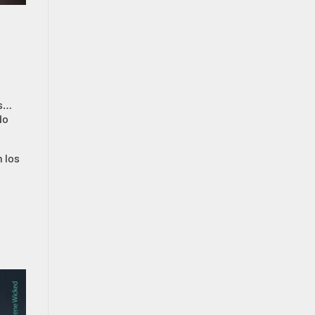
as…
do
 los