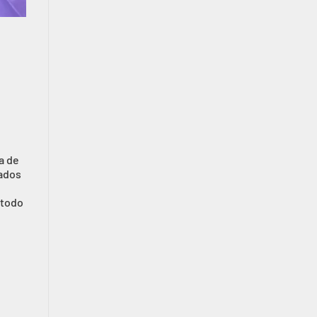
a de
ados
 todo