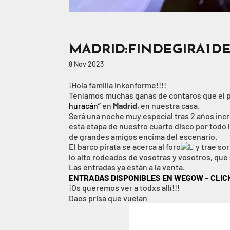
MADRID: FIN DE GIRA 1 D
8 Nov 2023
¡Hola familia inkonforme!!!!
Teníamos muchas ganas de contaros que el
huracán”
en
Madrid
, en nuestra casa.
Será una noche muy especial tras 2 años incr
esta etapa de nuestro cuarto disco por todo l
de grandes amigos encima del escenario.
El barco pirata se acerca al foro
y trae so
lo alto rodeados de vosotras y vosotros, que s
Las entradas ya están a la venta.
ENTRADAS DISPONIBLES EN WEGOW – CLIC
¡Os queremos ver a todxs allí!!!
Daos prisa que vuelan