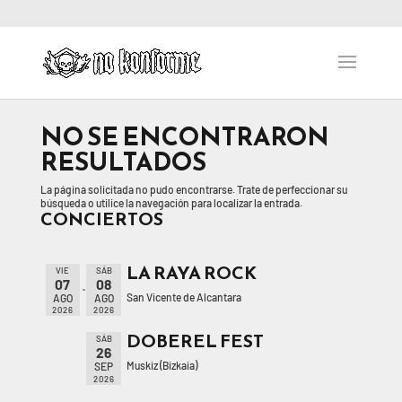
NO SE ENCONTRARON
RESULTADOS
La página solicitada no pudo encontrarse. Trate de perfeccionar su
búsqueda o utilice la navegación para localizar la entrada.
CONCIERTOS
LA RAYA ROCK
VIE
SÁB
07
08
San Vicente de Alcantara
AGO
AGO
2026
2026
DOBEREL FEST
SÁB
26
Muskiz (Bizkaia)
SEP
2026