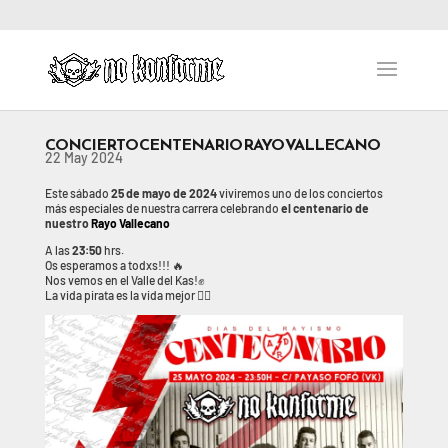
CONCIERTO CENTENARIO RAYO VALLECANO
22 May 2024
Este sábado
25 de mayo de 2024
viviremos uno de los conciertos
más especiales de nuestra carrera celebrando
el centenario de
nuestro
Rayo Vallecano
A las
23:50
hrs.
Os esperamos a todxs!!! 🔥
Nos vemos en el Valle del Kas!✊
La vida pirata es la vida mejor 🏴‍☠️