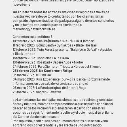
conciertos de los meses de Febrero y Marzo que quedan aplazados sin
nueva fecha.
🎟El dinero de todas las entradas anticipadas vendidas a través de
nuestra web será devuelto contactando con los clientes, si has
comprado alguna entrada anticipada para alguno de estos conciertos
y no te hemos contactado puedes escribirnos a
marketing@peterrockclub.es
Conciertos suspendidos:🎸
10 febrero 2023: Ska-Pa (tributo a Ska-P) + Blau Llampec
11 febrero 2023: Bolu2 Death + Synlakross + Blaze The Trail
17 febrero 2023: Twin Forest, presenta: “Balance in Defeat” + Apsides
+ Black London
18 febrero 2023: Concierto LA POSADA
19 febrero 2023: Rosebad + Sapere Aude + Niobe
24 febrero 2023: Para Siempre – Tributo a Héroes del Silencio
25 febrero 2023: No Konforme + Fatiga
03 marzo 2023: O’Funk’Illo
04 marzo 2023: Kiss Experience Tour – gira Ibérica- (próximamente
informaremos en que sala de valencia sera su show)
05 marzo 2023: La Banda original de Antonio Vega
25 marzo 2023: Sagrat + Leviatan
👉Lamentamos las molestias ocasionadas a los vecinos, y con estas
obras y mejoras, estamos comprometidos a que se pueda conciliar el
descanso de los vecinos y el bienestar en el barrio con nuestras
acciones de seguir fomentando la cultura y el ocio musical en el Barrio
del Carmen desde nuestro sector.
Por supuesto, pedir disculpas a nuestros clientes que se han visto
sorprendidos por esta noticia y les afecta de uno u otro modo,