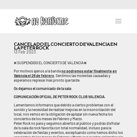
CANCELADO EL CONCIERTO DE VALENCIA EN
LA PETER ROCK
13 Feb 2023
❌ SUSPENDIDO EL CONCIERTO DE VALENCIA❌
Por motivos ajenos a la banda
no podremos estar finalmente en
Valencia el 26 de febrero
. Sentimos las molestias causadas y
esperamos regresar más pronto que tarde.
Os dejamos el comunicado de la sala:
COMUNICACIÓN OFICIAL DE PETER ROCK CLUB VALENCIA.
Lamentamos informaros que debido a ciertos problemas con el
sonido y la necesidad de realizar mejoras en la insonorización del
local, nos vemos en la obligación de aplazar sin nueva fecha los
conciertos de los meses de Febrero y Marzo.
Peter Rock
no para y seguimos abiertos al público y podrás disfrutar
de tu sala de rock favorita con total normalidad, incluso para la
celebración de fiestas y eventos, exceptuando como hemos dicho los