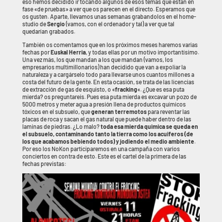
eso hemos decidido ir tocando algunos de esos temas que estan en
fase «de pruebas» a ver que os parecen en el directo. Esperamos que
os gusten. Aparte, llevamos unas semanas grabandolos en el home-
studio de
Sergio
(vamos, con el ordenador y tal) a ver que tal
quedarían grabados.
También os comentamos que en los próximos meses haremos varias
fechas por
Euskal Herria
, y todas ellas por un motivo importantísimo.
Una vez más, los que mandan a los que mandan (vamos, los
empresarios multimillonarios) han decidido que van a expoliar la
naturaleza y a cargárselo todo para llevarse unos cuantos millones a
costa del futuro de la gente. En esta ocasión, se trata de las licencias
de extracción de gas de esquisto, o «
fracking
«. ¿Que es esa puta
mierda? os preguntareis. Pues esa puta mierda es excavar un pozo de
5000 metros y meter agua a presión llena de productos químicos
tóxicos en el subsuelo, que
generan terremotos
para reventar las
placas de roca y sacan el gas natural que puede haber dentro de las
laminas de piedras. ¿Lo malo?
toda esa mierda quimica se queda en
el subsuelo, contaminando tanto la tierra como los acuiferos (de
los que acabamos bebiendo todos) y jodiendo el medio ambiente
.
Por eso los NoKon participaremos en una campaña con varios
conciertos en contra de esto. Este es el cartel de la primera de las
fechas previstas: