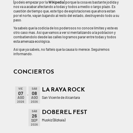
(podeis empezar por la
Wikipedia
) porque la cosa es bastante jodida y
nos va a acabar afectando a todas y todos a medio o largo plazo. Es
cuestión de tiempo que, este tipo de explotaciones que ahora estan
por el norte, vayan bajando al resto del estado, destruyendo todo a su
paso.
Ya sabeis que la codicia de los poderosos no conoce limites y este es
otro caso mas. Asi que vamos a ver si mentalizando a la poblacion y
combatiendolo desde las calles logramos parar entre todas y todos
esta amenaza ecológica.
Asi que ya sabeis, no falteis que la causa lo merece. Seguiremos
informando.
CONCIERTOS
LA RAYA ROCK
VIE
SÁB
07
08
San Vicente de Alcantara
AGO
AGO
2026
2026
DOBEREL FEST
SÁB
26
Muskiz (Bizkaia)
SEP
2026