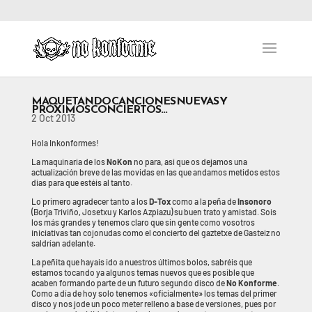
MAQUETANDO CANCIONES NUEVAS Y
PRÓXIMOS CONCIERTOS…
2 Oct 2013
Hola Inkonformes!
La maquinaria de los
NoKon
no para, asi que os dejamos una
actualización breve de las movidas en las que andamos metidos estos
dias para que estéis al tanto.
Lo primero agradecer tanto a los
D-Tox
como a la peña de
Insonoro
(Borja Triviño, Josetxu y Karlos Azpiazu) su buen trato y amistad. Sois
los más grandes y tenemos claro que sin gente como vosotros
iniciativas tan cojonudas como el concierto del gaztetxe de Gasteiz no
saldrían adelante.
La peñita que hayais ido a nuestros últimos bolos, sabréis que
estamos tocando ya algunos temas nuevos que es posible que
acaben formando parte de un futuro segundo disco de
No Konforme
.
Como a día de hoy solo tenemos «oficialmente» los temas del primer
disco y nos jode un poco meter relleno a base de versiones, pues por