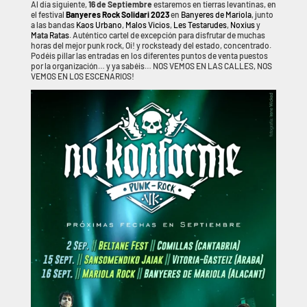
Al día siguiente,
16 de Septiembre
estaremos en tierras levantinas, en
el festival
Banyeres Rock Solidari 2023
en
Banyeres de Mariola
, junto
a las bandas
Kaos Urbano
,
Malos Vicios
,
Les Testarudes
,
Noxius
y
Mata Ratas
. Auténtico cartel de excepción para disfrutar de muchas
horas del mejor punk rock, Oi! y rocksteady del estado, concentrado.
Podéis pillar las entradas en los diferentes puntos de venta puestos
por la organización… y ya sabéis… NOS VEMOS EN LAS CALLES, NOS
VEMOS EN LOS ESCENARIOS!