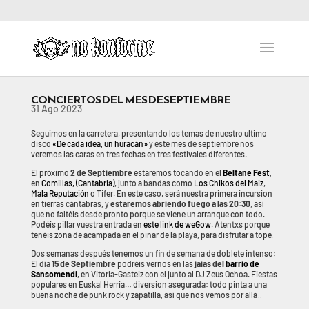
CONCIERTOS DEL MES DE SEPTIEMBRE
31 Ago 2023
Seguimos en la carretera, presentando los temas de nuestro ultimo
disco
«De cada idea, un huracán»
y este mes de septiembre nos
veremos las caras en tres fechas en tres festivales diferentes.
El próximo
2 de Septiembre
estaremos tocando en el
Beltane Fest
,
en
Comillas, (Cantabria)
, junto a bandas como
Los Chikos del Maiz
,
Mala Reputación
o Tifer. En este caso, será nuestra primera incursion
en tierras cántabras, y
estaremos abriendo fuego a las 20:30
, así
que no faltéis desde pronto porque se viene un arranque con todo.
Podéis pillar vuestra entrada en
este link de weGow
. Atentxs porque
tenéis zona de acampada en el pinar de la playa, para disfrutar a tope.
Dos semanas después tenemos un fin de semana de doblete intenso:
El día
15 de Septiembre
podréis vernos en las
jaias del
barrio de
Sansomendi
, en Vitoria-Gasteiz con el junto al DJ Zeus Ochoa. Fiestas
populares en Euskal Herria… diversion asegurada: todo pinta a una
buena noche de punk rock y zapatilla, así que nos vemos por allá..