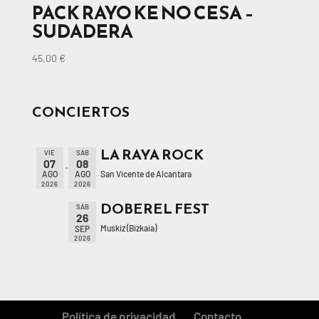
PACK RAYO KE NO CESA –
SUDADERA
45,00
€
CONCIERTOS
LA RAYA ROCK
VIE
SÁB
07
08
San Vicente de Alcantara
AGO
AGO
2026
2026
DOBEREL FEST
SÁB
26
Muskiz (Bizkaia)
SEP
2026
Política de privacidad
Contacto