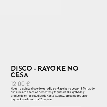
DISCO – RAYO KE NO
CESA
12,00
€
Nuestro quinto disco de estudio es «Rayo ke no cesa»:
9 Temas de
punk rock con sección de vientos y toques de ska, grabado y
producido en los estudios de Kosta Vazquez, presentados en un
digipack con libreto de 12 páginas.