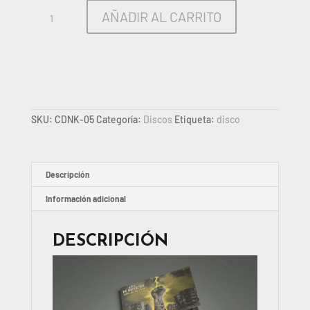
Disco
AÑADIR AL CARRITO
-
Rayo
ke
no
cesa
cantidad
SKU:
CDNK-05
Categoría:
Discos
Etiqueta:
disco
Descripción
Información adicional
DESCRIPCIÓN