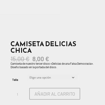
CAMISETA DELICIAS
CHICA
El
El
15,00
€
8,00
€
precio
precio
Camiseta de nuestro tercer disco «Delicias de una Falsa Democracia».
original
actual
Diseño basado en la portada del disco.
era:
es:
15,00 €.
8,00 €.
Talla
Camiseta
AÑADIR AL CARRITO
Delicias
Chica
cantidad