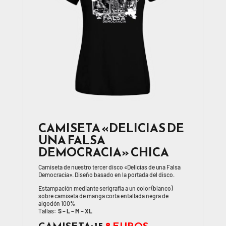
CAMISETA «DELICIAS DE
UNA FALSA
DEMOCRACIA» CHICA
Camiseta de nuestro tercer disco «Delicias de una Falsa
Democracia». Diseño basado en la portada del disco.
Estampación mediante serigrafía a un color (blanco)
sobre camiseta de manga corta entallada negra de
algodón 100%.
Tallas:
S – L – M – XL
CAMISETA:
15
8 EUROS