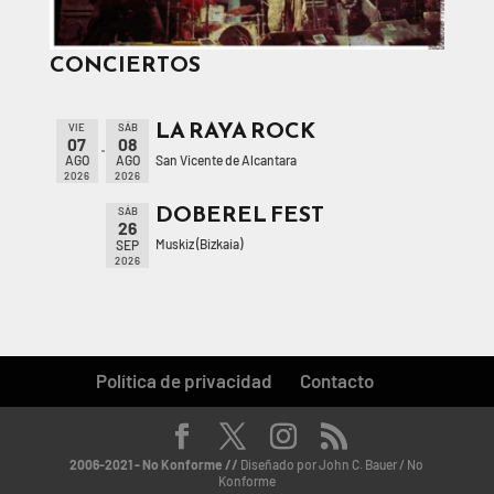
CONCIERTOS
LA RAYA ROCK
VIE
SÁB
07
08
San Vicente de Alcantara
AGO
AGO
2026
2026
DOBEREL FEST
SÁB
26
Muskiz (Bizkaia)
SEP
2026
Política de privacidad
Contacto
2006-2021 - No Konforme //
Diseñado por John C. Bauer / No
Konforme