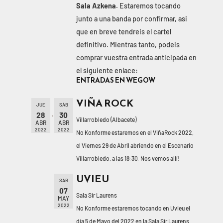
Sala Azkena
. Estaremos tocando
junto a una banda por confirmar, asi
que en breve tendreis el cartel
definitivo. Mientras tanto, podeis
comprar vuestra entrada anticipada en
el siguiente enlace:
ENTRADAS EN WEGOW
VIÑA ROCK
JUE
SÁB
28
30
Villarrobledo (Albacete)
ABR
ABR
2022
2022
No Konforme estaremos en el ViñaRock 2022,
el Viernes 29 de Abril abriendo en el Escenario
Villarrobledo, a las 18:30. Nos vemos allí!
UVIEU
SÁB
07
Sala Sir Laurens
MAY
2022
No Konforme estaremos tocando en Uvieu el
día 5 de Mayo del 2022 en la Sala Sir Laurens