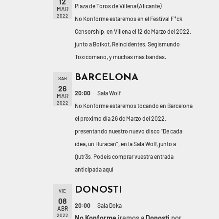
12
Plaza de Toros de Villena (Alicante)
MAR
2022
No Konforme estaremos en el Festival F*ck
Censorship, en Villena el 12 de Marzo del 2022,
junto a Boikot, Reincidentes, Segismundo
Toxicomano, y muchas más bandas.
BARCELONA
SÁB
26
20:00
Sala Wolf
MAR
2022
No Konforme estaremos tocando en Barcelona
el proximo día 26 de Marzo del 2022,
presentando nuestro nuevo disco "De cada
idea, un Huracán", en la Sala Wolf, junto a
Qutr3s. Podeis comprar vuestra entrada
anticipada aquí
DONOSTI
VIE
08
20:00
Sala Doka
ABR
2022
No Konforme
iremos a
Donosti
por