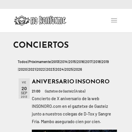
CONCIERTOS
Todos
Próximamente
2013
2014
2015
2016
2017
2018
2019
2020
2021
2022
2023
2024
2025
2026
ANIVERSARIO INSONORO
VIE
20
21:00
Gaztetxe de Gasteiz (Araba)
SEP
2013
Concierto de X aniversario de la web
INSONORO.com en el gaztetxe de Gasteiz
junto a nuestros colegas de D-Tox y Sangre
Fria. Mambo asegurado cien por cien.