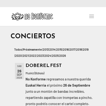
CONCIERTOS
Todos
Próximamente
2013
2014
2015
2016
2017
2018
2019
2020
2021
2022
2023
2024
2025
2026
DOBEREL FEST
SÁB
26
Muskiz (Bizkaia)
SEP
2026
No Konforme
regresamos a nuestra querida
Euskal Herria
el próximo
26 de Septiembre
junto a un montón de bandas increíbles,
repartiendo zapatilla con trompetas a pincho,
pronto podréis conocer el cartel completo.