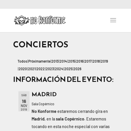
CONCIERTOS
Todos
Próximamente
2013
2014
2015
2016
2017
2018
2019
2020
2021
2022
2023
2024
2025
2026
INFORMACIÓN DEL EVENTO:
MADRID
SÁB
16
Sala Copérnico
NOV
2019
No Konforme
estaremos cerrando gira en
Madrid
, en la
sala Copérnico
. Estaremos
tocando en esta noche especial con varias