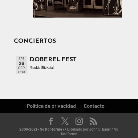
CONCIERTOS
DOBEREL FEST
SÁB
26
Muskiz (Bizkaia)
SEP
2026
Política de privacidad
Contacto
2006-2021 - No Konforme //
Diseñado por John C. Bauer / No
Konforme