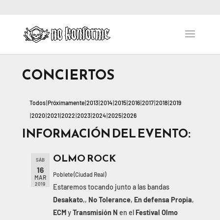
CONCIERTOS
Todos
Próximamente
2013
2014
2015
2016
2017
2018
2019
2020
2021
2022
2023
2024
2025
2026
INFORMACIÓN DEL EVENTO:
OLMO ROCK
SÁB
16
Poblete (Ciudad Real)
MAR
2019
Estaremos tocando junto a las bandas
Desakato
,,
No Tolerance
,
En defensa Propia
,
ECM
y
Transmisión N
en el
Festival Olmo