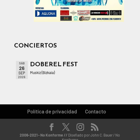
CONCIERTOS
DOBEREL FEST
SÁB
26
Muskiz (Bizkaia)
SEP
2026
Política de privacidad
Contacto
2006-2021 - No Konforme //
Diseñado por John C. Bauer / No
Konforme