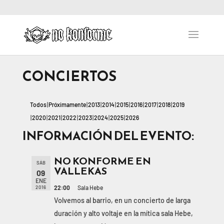
CONCIERTOS
Todos
Próximamente
2013
2014
2015
2016
2017
2018
2019
2020
2021
2022
2023
2024
2025
2026
INFORMACIÓN DEL EVENTO:
NO KONFORME EN
SÁB
VALLEKAS
09
ENE
22:00
Sala Hebe
2016
Volvemos al barrio, en un concierto de larga
duración y alto voltaje en la mítica sala Hebe,