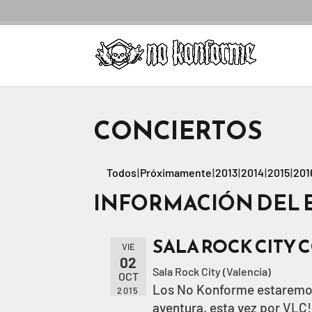
CONCIERTOS
Todos
Próximamente
2013
2014
2015
201
INFORMACIÓN DEL 
SALA ROCK CITY 
VIE
02
Sala Rock City (Valencia)
OCT
Los No Konforme estaremo
2015
aventura, esta vez por VLC!!