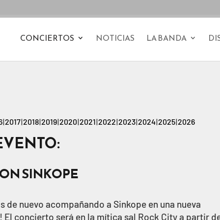
CONCIERTOS
NOTICIAS
LA BANDA
DI
6
2017
2018
2019
2020
2021
2022
2023
2024
2025
2026
EVENTO:
CON SINKOPE
s de nuevo acompañando a Sinkope en una nueva
 El concierto será en la mítica sal Rock City a partir d