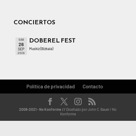
CONCIERTOS
DOBEREL FEST
SÁB
26
Muskiz (Bizkaia)
SEP
2026
Política de privacidad
Contacto
2006-2021 - No Konforme //
Diseñado por John C. Bauer / No
Konforme