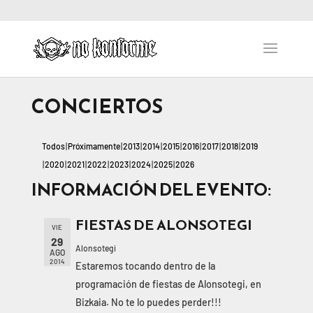
CONCIERTOS
Todos
Próximamente
2013
2014
2015
2016
2017
2018
2019
2020
2021
2022
2023
2024
2025
2026
INFORMACIÓN DEL EVENTO:
FIESTAS DE ALONSOTEGI
VIE
29
Alonsotegi
AGO
2014
Estaremos tocando dentro de la
programación de fiestas de Alonsotegi, en
Bizkaia. No te lo puedes perder!!!