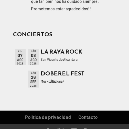
que tan bien nos ha cuidado siempre.
Prometemos estar agradecidos!!
CONCIERTOS
LA RAYA ROCK
VIE
SÁB
07
08
San Vicente de Alcantara
AGO
AGO
2026
2026
DOBEREL FEST
SÁB
26
Muskiz (Bizkaia)
SEP
2026
Política de privacidad
Contacto