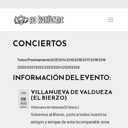
CONCIERTOS
Todos
Próximamente
2013
2014
2015
2016
2017
2018
2019
2020
2021
2022
2023
2024
2025
2026
INFORMACIÓN DEL EVENTO:
VILLANUEVA DE VALDUEZA
SÁB
(EL BIERZO)
09
AGO
Villanueva de Valdueza (El Bierzo)
2014
Volvemos al Bierzo, junto a todos nuestros
amigos y amigas de esta incomparable zona