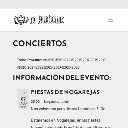
CONCIERTOS
Todos
Próximamente
2013
2014
2015
2016
2017
2018
2019
2020
2021
2022
2023
2024
2025
2026
INFORMACIÓN DEL EVENTO:
FIESTAS DE NOGAREJAS
JUE
07
23:00
Nogarejas (León)
AGO
2014
Nos volvemos para tierras Leonesas!!! Oe!
Estaremos en Nogarejas, en las fiestas,
tocando para toda la peñita de por allí junto a