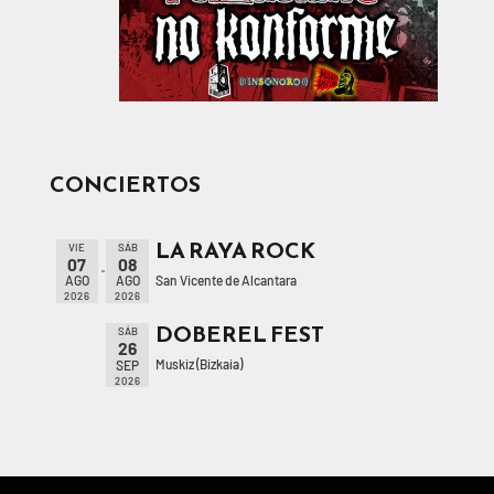
CONCIERTOS
LA RAYA ROCK
VIE
SÁB
07
08
San Vicente de Alcantara
AGO
AGO
2026
2026
DOBEREL FEST
SÁB
26
Muskiz (Bizkaia)
SEP
2026