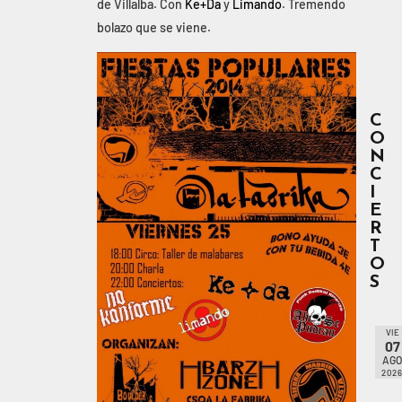
de Villalba. Con
Ke+Da
y
Limando
. Tremendo
bolazo que se viene.
C
O
N
C
I
E
R
T
O
S
VIE
07
AG
202