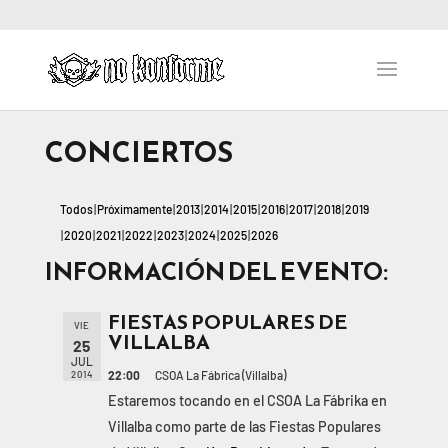
CONCIERTOS
Todos
Próximamente
2013
2014
2015
2016
2017
2018
2019
2020
2021
2022
2023
2024
2025
2026
INFORMACIÓN DEL EVENTO:
FIESTAS POPULARES DE
VIE
VILLALBA
25
JUL
22:00
CSOA La Fábrica (Villalba)
2014
Estaremos tocando en el CSOA La Fábrika en
Villalba como parte de las Fiestas Populares