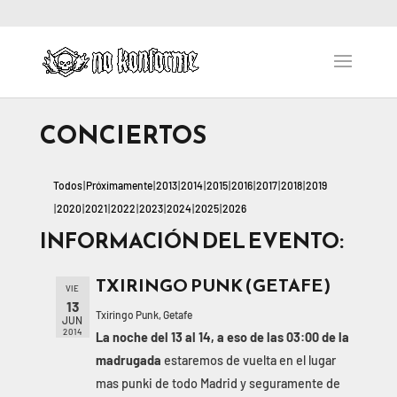
CONCIERTOS
Todos
Próximamente
2013
2014
2015
2016
2017
2018
2019
2020
2021
2022
2023
2024
2025
2026
INFORMACIÓN DEL EVENTO:
TXIRINGO PUNK (GETAFE)
VIE
13
Txiringo Punk, Getafe
JUN
2014
La noche del 13 al 14, a eso de las 03:00 de la
madrugada
estaremos de vuelta en el lugar
mas punki de todo Madrid y seguramente de