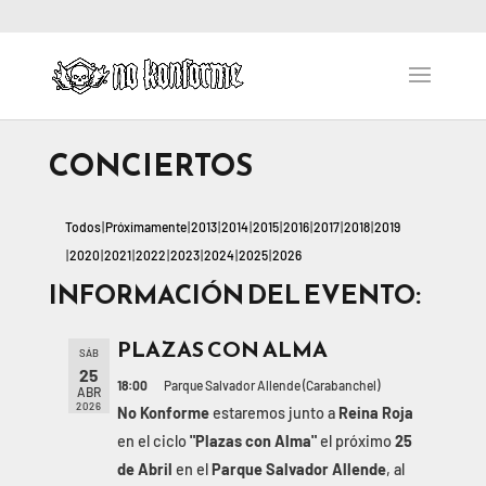
CONCIERTOS
Todos
Próximamente
2013
2014
2015
2016
2017
2018
2019
2020
2021
2022
2023
2024
2025
2026
INFORMACIÓN DEL EVENTO:
PLAZAS CON ALMA
SÁB
25
18:00
Parque Salvador Allende (Carabanchel)
ABR
2026
No Konforme
estaremos junto a
Reina Roja
en el ciclo
"Plazas con Alma"
el próximo
25
de Abril
en el
Parque Salvador Allende
, al