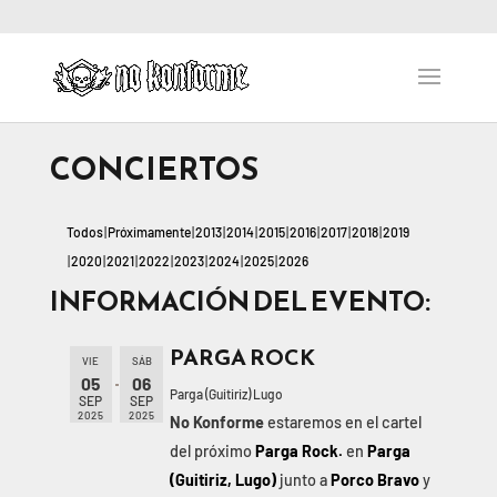
CONCIERTOS
Todos
Próximamente
2013
2014
2015
2016
2017
2018
2019
2020
2021
2022
2023
2024
2025
2026
INFORMACIÓN DEL EVENTO:
PARGA ROCK
VIE
SÁB
05
06
Parga (Guitiriz) Lugo
SEP
SEP
2025
2025
No Konforme
estaremos en el cartel
del próximo
Parga Rock.
en
Parga
(Guitiriz, Lugo)
junto a
Porco Bravo
y