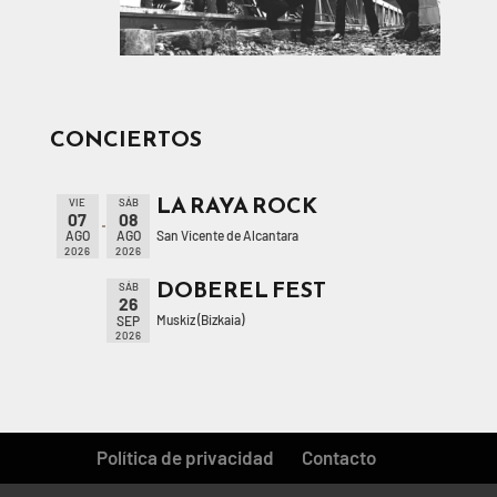
CONCIERTOS
LA RAYA ROCK
VIE
SÁB
07
08
San Vicente de Alcantara
AGO
AGO
2026
2026
DOBEREL FEST
SÁB
26
Muskiz (Bizkaia)
SEP
2026
Política de privacidad
Contacto