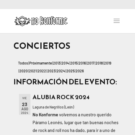
CONCIERTOS
Todos
Próximamente
2013
2014
2015
2016
2017
2018
2019
2020
2021
2022
2023
2024
2025
2026
INFORMACIÓN DEL EVENTO:
ALUBIA ROCK 2024
VIE
23
Laguna de Negrillos (León)
AGO
2024
No Konforme
volvemos a nuestro querido
Páramo Leonés, lugar que tan buenas noches
de rock and roll nos ha dado, para ir a uno de