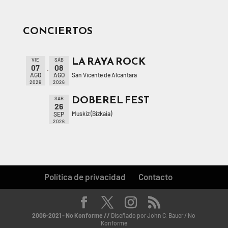
CONCIERTOS
LA RAYA ROCK
VIE
SÁB
07
08
San Vicente de Alcantara
AGO
AGO
2026
2026
DOBEREL FEST
SÁB
26
Muskiz (Bizkaia)
SEP
2026
Política de privacidad
Contacto
2006-2021 - No Konforme //
Diseñado por John C. Bauer / No
Konforme