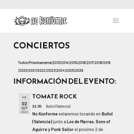
CONCIERTOS
Todos
Próximamente
2013
2014
2015
2016
2017
2018
2019
2020
2021
2022
2023
2024
2025
2026
INFORMACIÓN DEL EVENTO:
TOMATE ROCK
VIE
02
22:30
Buñol (Valencia)
SEP
2022
No Konforme
estaremos tocando en
Buñol
(Valencia)
junto a
Los de Marras
,
Sons of
Aguirre y Punk Sailor
el proximo 2 de