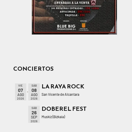
CONCIERTOS
LA RAYA ROCK
VIE
SÁB
07
08
San Vicente de Alcantara
AGO
AGO
2026
2026
DOBEREL FEST
SÁB
26
Muskiz (Bizkaia)
SEP
2026