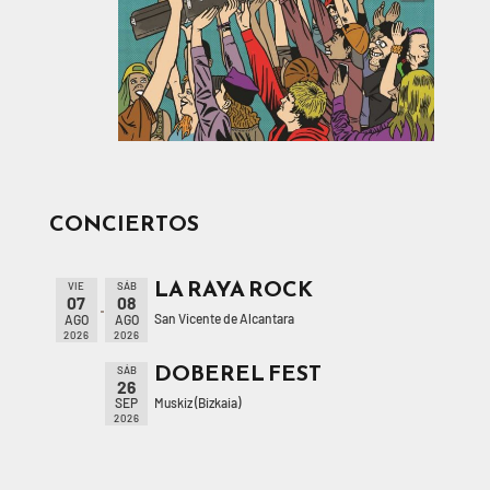
CONCIERTOS
LA RAYA ROCK
VIE
SÁB
07
08
San Vicente de Alcantara
AGO
AGO
2026
2026
DOBEREL FEST
SÁB
26
Muskiz (Bizkaia)
SEP
2026