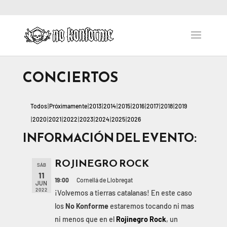
CONCIERTOS
Todos
Próximamente
2013
2014
2015
2016
2017
2018
2019
2020
2021
2022
2023
2024
2025
2026
INFORMACIÓN DEL EVENTO:
ROJINEGRO ROCK
SÁB
11
19:00
Cornellá de Llobregat
JUN
2022
¡Volvemos a tierras catalanas! En este caso
los
No Konforme
estaremos tocando ni mas
ni menos que en el
Rojinegro Rock
, un